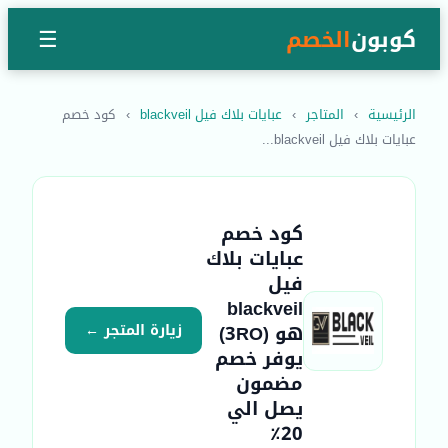
كوبون
الخصم
☰
الرئيسية
›
المتاجر
›
عبايات بلاك فيل blackveil
›
كود خصم
عبايات بلاك فيل blackveil...
كود خصم
عبايات بلاك
فيل
blackveil
هو (3RO)
زيارة المتجر ←
يوفر خصم
مضمون
يصل الي
20٪