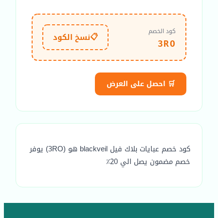
كود الخصم
📋
نسخ الكود
3RO
🛒 احصل على العرض
كود خصم عبايات بلاك فيل blackveil هو (3RO) يوفر
خصم مضمون يصل الي 20٪