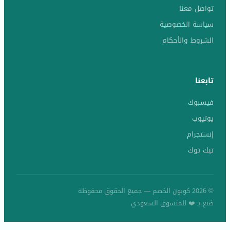
تواصل معنا
سياسة الخصوصية
الشروط والأحكام
تابعنا
فيسبوك
يوتيوب
إنستجرام
تيك توك
© 2026 كوبون الخصم — جميع الحقوق محفوظة
صُنع بـ ❤️ للمتسوق السعودي