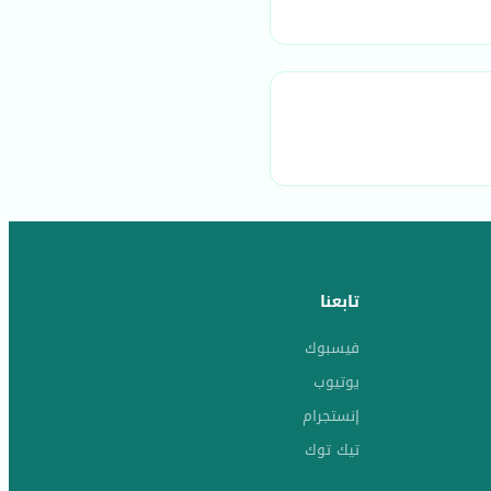
تابعنا
فيسبوك
يوتيوب
إنستجرام
تيك توك