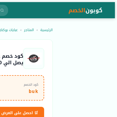
كوبون
الخصم
الرئيسية
›
المتاجر
›
عبايات بوكنان kanan
يصل الي 20٪
كود الخصم
buk
🛒 احصل على العرض