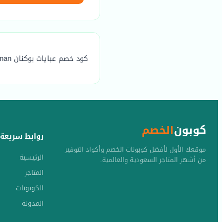
كود خصم عبايات بوكنان Bukanan هو (buk) يوفر خصم مضمون يصل الي 20٪
كوبون
الخصم
روابط سريعة
موقعك الأول لأفضل كوبونات الخصم وأكواد التوفير
الرئيسية
من أشهر المتاجر السعودية والعالمية.
المتاجر
الكوبونات
المدونة