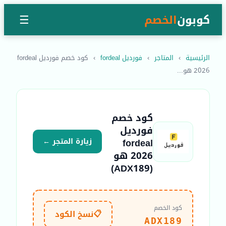
كوبون
الخصم
☰
الرئيسية
›
المتاجر
›
فورديل fordeal
›
كود خصم فورديل fordeal
2026 هو...
كود خصم
فورديل
fordeal
زيارة المتجر ←
2026 هو
(ADX189)
كود الخصم
📋
نسخ الكود
ADX189