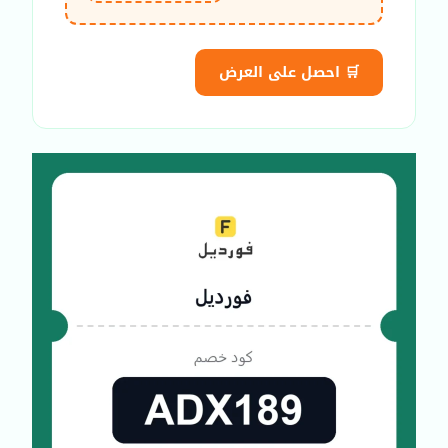
🛒 احصل على العرض