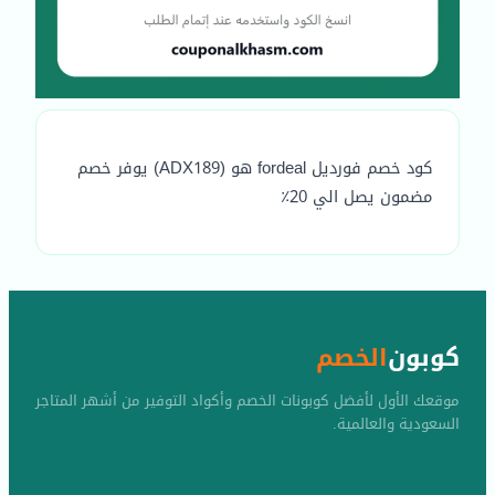
كود خصم فورديل fordeal هو (ADX189) يوفر خصم
مضمون يصل الي 20٪
كوبون
الخصم
موقعك الأول لأفضل كوبونات الخصم وأكواد التوفير من أشهر المتاجر
السعودية والعالمية.