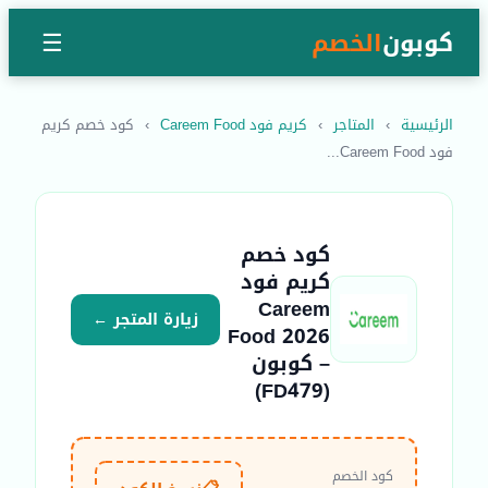
كوبون
الخصم
☰
الرئيسية
›
المتاجر
›
كريم فود Careem Food
›
كود خصم كريم
فود Careem Food...
كود خصم
كريم فود
Careem
زيارة المتجر ←
Food 2026
– كوبون
(FD479)
كود الخصم