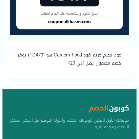
كود خصم كريم فود Careem Food هو (FD479) يوفر
خصم مضمون يصل الي 20٪
كوبون
الخصم
موقعك الأول لأفضل كوبونات الخصم وأكواد التوفير من أشهر المتاجر
السعودية والعالمية.