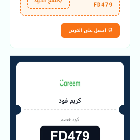
📋
نسخ الكود
FD479
🛒 احصل على العرض