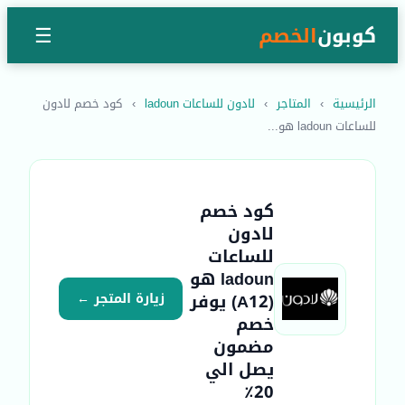
كوبون
الخصم
☰
الرئيسية
›
المتاجر
›
لادون للساعات ladoun
›
كود خصم لادون
للساعات ladoun هو...
كود خصم
لادون
للساعات
ladoun هو
(A12) يوفر
زيارة المتجر ←
خصم
مضمون
يصل الي
20٪