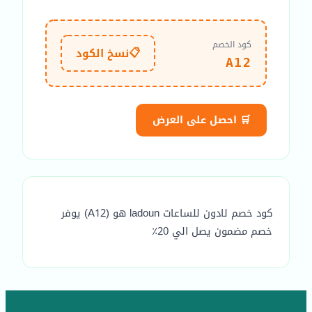
كود الخصم
📋
نسخ الكود
A12
🛒 احصل على العرض
كود خصم لادون للساعات ladoun هو (A12) يوفر
خصم مضمون يصل الي 20٪