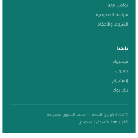
تواصل معنا
سياسة الخصوصية
الشروط والأحكام
تابعنا
فيسبوك
يوتيوب
إنستجرام
تيك توك
© 2026 كوبون الخصم — جميع الحقوق محفوظة
صُنع بـ ❤️ للمتسوق السعودي