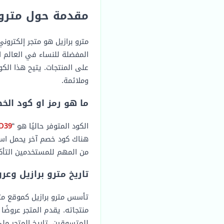
مقدمة حول مترو 
مترو برازيل هو متجر إلكترون
المفضلة للنساء في العالم ا
على المنتجات. يتيح هذا الك
وملائمة.
ما هو رمز او كود الخ
الكود المتوفر حاليًا هو “
D39
هناك كود خصم آخر يحمل اس
من المهم للمستخدمين التأك
تاريخ مترو برازيل وعر
تأسس مترو برازيل كموقع مت
منتجاته. يقدم المتجر عروض
للمتسوقين. تاريخ المتجر مل