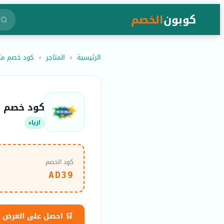
كوبون
الخصم
الرئيسية
›
المتاجر
›
كود خصم مترو برازيل 2026 فعال - كوبون
كود خصم مترو 
ازياء
كود الخصم
AD39
🛒 احصل على العرض