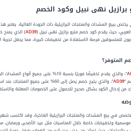
برازيل نهى نبيل وكود الخصم
ي يختص ببيع المشدات والمنتجات البرازيلية ذات الجودة العالية. يعتبر ه
لعربي، حيث يقدم كود خصم مترو برازيل نهى نبيل (
AD39
وبون للمتسوقين فرصة الاستفادة من تخفيضات كبيرة، مما يجعل تجربة ا
صم المتوفر؟
A
“، والذي يقدم تخفيضًا فوريًا بنسبة 10% على جميع أ
م “
AD39
“، والذي يتيح خصم يصل إلى 60% على جميع الم
د من إدخال الكود بشكل صحيح للحصول على الخصومات المعلنة والاستفا
وضه
خصص في بيع المشدات والمنتجات البرازيلية الفاخرة، وقد اكتسب شه
ًا موسمية وتخفيضات خاصة خلال المناسبات مثل عيد الأضحى ورمضان، 
يء بالنجاحات، حيث تمكن من جذب عدد كبير من العملاء بفضل جودة الخدم