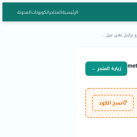
الرئيسية
المتاجر
الكوبونات
المدونة
برازيل نهى نبيل...
زيارة المتجر ←
📋
نسخ الكود