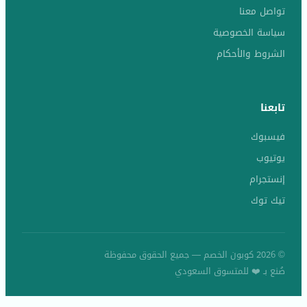
تواصل معنا
سياسة الخصوصية
الشروط والأحكام
تابعنا
فيسبوك
يوتيوب
إنستجرام
تيك توك
© 2026 كوبون الخصم — جميع الحقوق محفوظة
صُنع بـ ❤️ للمتسوق السعودي