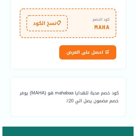
كود الخصم
📋
نسخ الكود
MAHA
🛒 احصل على العرض
كود خصم محبة للهدايا mahabaa هو (MAHA) يوفر
خصم مضمون يصل الي 20٪