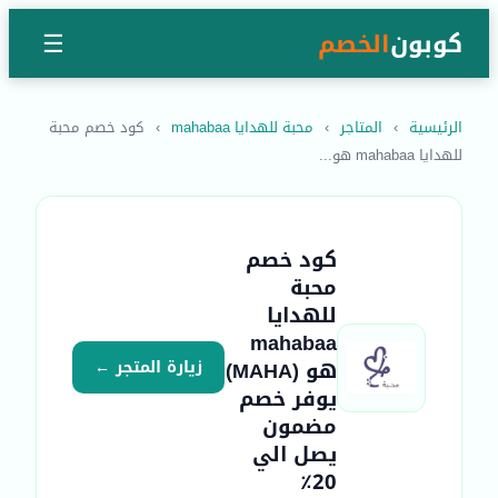
كوبون
الخصم
☰
الرئيسية
›
المتاجر
›
محبة للهدايا mahabaa
›
كود خصم محبة
للهدايا mahabaa هو...
كود خصم
محبة
للهدايا
mahabaa
هو (MAHA)
زيارة المتجر ←
يوفر خصم
مضمون
يصل الي
20٪