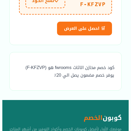
📋
نسخ الكود
F-KFZVP
🛒 احصل على العرض
كود خصم مخازن الاثاث fwrooms هو (F-KFZVP)
يوفر خصم مضمون يصل الي 20٪
كوبون
الخصم
موقعك الأول لأفضل كوبونات الخصم وأكواد التوفير من أشهر المتاجر