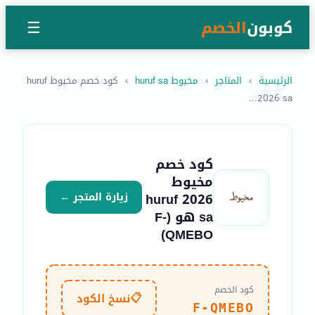
كوبون
الخصم
☰
الرئيسية
›
المتاجر
›
مخيوط huruf sa
›
كود خصم مخيوط huruf
2026 sa...
كود خصم
مخيوط
huruf 2026
زيارة المتجر ←
sa هو (F-
QMEBO)
كود الخصم
📋
نسخ الكود
F-QMEBO