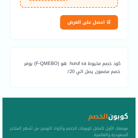
🛒 احصل على العرض
كود خصم مخيوط huruf sa هو (F-QMEBO) يوفر
خصم مضمون يصل الي 20٪
كوبون
الخصم
موقعك الأول لأفضل كوبونات الخصم وأكواد التوفير من أشهر المتاجر
السعودية والعالمية.