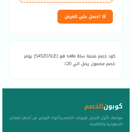
🛒 احصل على العرض
كود خصم منصة سلة salla هو (S45ZG5LE) يوفر
خصم مضمون يصل الي 20٪
كوبون
الخصم
موقعك الأول لأفضل كوبونات الخصم وأكواد التوفير من أشهر المتاجر
السعودية والعالمية.