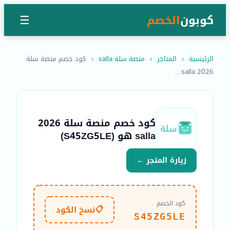
كوبون
الخصم
☰
الرئيسية
›
المتاجر
›
منصة سلة salla
›
كود خصم منصة سلة
2026 salla...
كود خصم منصة سلة 2026
salla هو (S45ZG5LE)
زيارة المتجر ←
كود الخصم
📋
نسخ الكود
S45ZG5LE