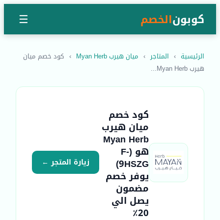
كوبون
الخصم
☰
الرئيسية
›
المتاجر
›
ميان هيرب Myan Herb
›
كود خصم ميان
هيرب Myan Herb...
كود خصم
ميان هيرب
Myan Herb
هو (F-
9HSZG)
زيارة المتجر ←
يوفر خصم
مضمون
يصل الي
20٪