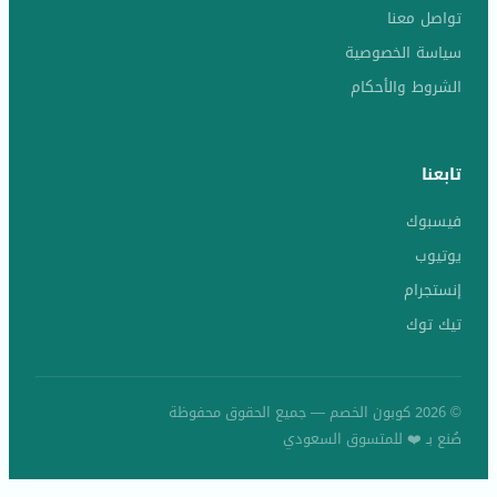
تواصل معنا
سياسة الخصوصية
الشروط والأحكام
تابعنا
فيسبوك
يوتيوب
إنستجرام
تيك توك
© 2026 كوبون الخصم — جميع الحقوق محفوظة
صُنع بـ ❤️ للمتسوق السعودي