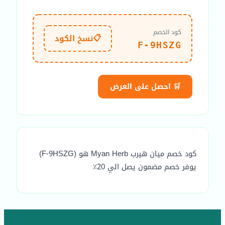
كود الخصم
📋
نسخ الكود
F-9HSZG
🛒 احصل على العرض
كود خصم ميان هيرب Myan Herb هو (F-9HSZG)
يوفر خصم مضمون يصل الي 20٪