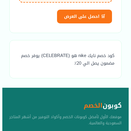
🛒 احصل على العرض
كود خصم نايك nike هو (CELEBRATE) يوفر خصم
مضمون يصل الي 20٪
كوبون
الخصم
موقعك الأول لأفضل كوبونات الخصم وأكواد التوفير من أشهر المتاجر
السعودية والعالمية.