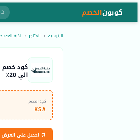
كوبون
الخصم
الرئيسية
›
المتاجر
›
نخبة العود oudelite
الي 20٪
كود الخصم
KSA
🛒 احصل على العرض