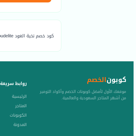
كود خصم نخبة العود oudelite هو (KSA) يوفر خصم مضمون يصل الي 20٪
كوبون
الخصم
روابط سريعة
موقعك الأول لأفضل كوبونات الخصم وأكواد التوفير
الرئيسية
من أشهر المتاجر السعودية والعالمية.
المتاجر
الكوبونات
المدونة