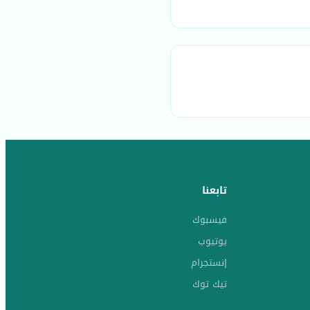
تابعنا
فيسبوك
يوتيوب
إنستجرام
تيك توك