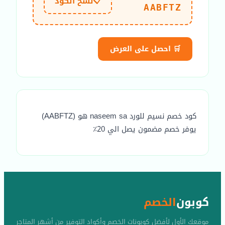
📋
نسخ الكود
AABFTZ
🛒 احصل على العرض
كود خصم نسيم للورد naseem sa هو (AABFTZ)
يوفر خصم مضمون يصل الي 20٪
كوبون
الخصم
موقعك الأول لأفضل كوبونات الخصم وأكواد التوفير من أشهر المتاجر