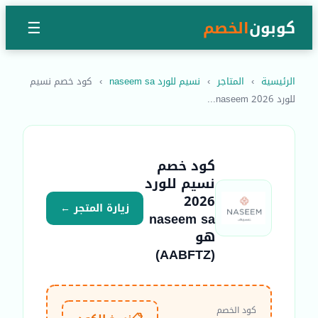
كوبون
الخصم
☰
الرئيسية
›
المتاجر
›
نسيم للورد naseem sa
›
كود خصم نسيم
للورد 2026 naseem...
كود خصم
نسيم للورد
2026
زيارة المتجر ←
naseem sa
هو
(AABFTZ)
كود الخصم