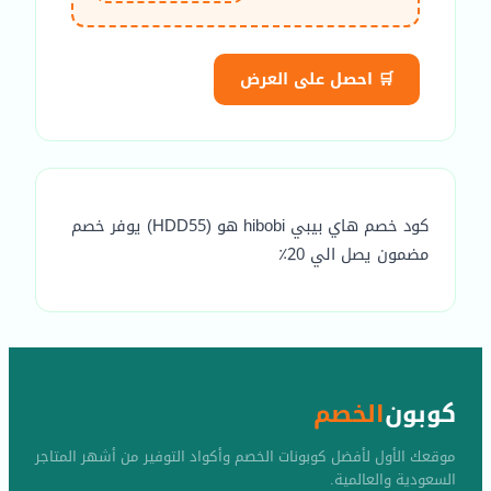
🛒 احصل على العرض
كود خصم هاي بيبي hibobi هو (HDD55) يوفر خصم
مضمون يصل الي 20٪
كوبون
الخصم
موقعك الأول لأفضل كوبونات الخصم وأكواد التوفير من أشهر المتاجر
السعودية والعالمية.