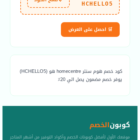
HCHELLO5
🛒 احصل على العرض
كود خصم هوم سنتر homecentre هو (HCHELLO5)
يوفر خصم مضمون يصل الي 20٪
كوبون
الخصم
موقعك الأول لأفضل كوبونات الخصم وأكواد التوفير من أشهر المتاجر