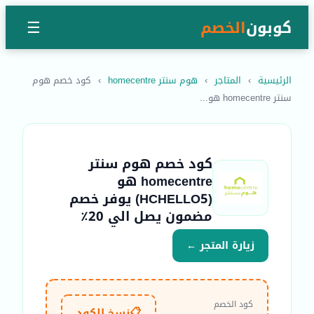
كوبون
الخصم
☰
الرئيسية
›
المتاجر
›
هوم سنتر homecentre
›
كود خصم هوم
سنتر homecentre هو...
كود خصم هوم سنتر
homecentre هو
(HCHELLO5) يوفر خصم
مضمون يصل الي 20٪
زيارة المتجر ←
كود الخصم
📋
نسخ الكود