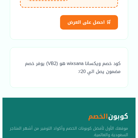
🛒 احصل على العرض
كود خصم ويكسانا wixsana هو (VB2) يوفر خصم
مضمون يصل الي 20٪
كوبون
الخصم
موقعك الأول لأفضل كوبونات الخصم وأكواد التوفير من أشهر المتاجر
السعودية والعالمية.