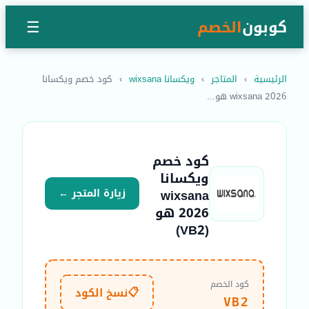
كوبون
الخصم
☰
الرئيسية
›
المتاجر
›
ويكسانا wixsana
›
كود خصم ويكسانا
wixsana 2026 هو...
كود خصم
ويكسانا
wixsana
زيارة المتجر ←
2026 هو
(VB2)
كود الخصم
📋
نسخ الكود
VB2