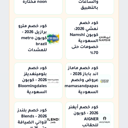
والساعات
noon مختارة
بالتطبيق
كود خصم
كود خصم مترو
نمشي 2026:
برازيل 2026 -
كوبون Namshi
كوبون metro
السعودية
brazil
خصومات حتى
للمشدات
70%
كود خصم ماماز
كود خصم
اند باباز 2026 -
بلومينغديلز
عروض وخصم
2026 - كوبون
Bloomingdales
mamasandpapas
السعودية
السعودية
كود خصم أيغنر
كود خصم بلندز
2026 - كوبون
2026 - Blends
AIGNER
لأواني الضيافة
للحقائب