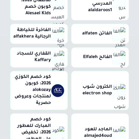
للاطفال 2026:
المدرسي
كوبون خصم
alaidaroos1
Alesaei Kids
الفاخرة للخياطة
الفاتن alfaten
الرجالية alfakhera
القفاري للسجاد
الفالح Elfaleh
Kaffary
كود خصم الكوزي
2026: كوبون
الكترون شوب
alokozay
electron shop
لمنتجات وعروض
حصرية
كود خصم
المبارك للعطور
الماجد للعود
2026: تخفيض
almajed4oud