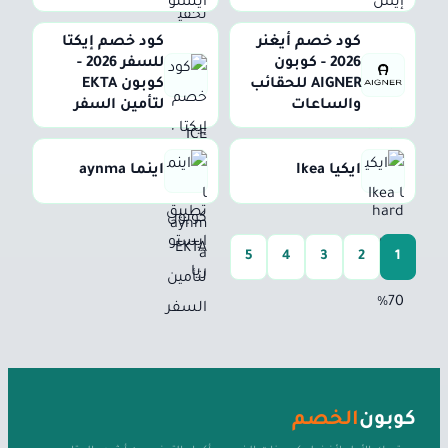
كود خصم أيغنر
كود خصم إيكتا
2026 - كوبون
للسفر 2026 -
AIGNER للحقائب
كوبون EKTA
والساعات
لتأمين السفر
ايكيا Ikea
اينما aynma
5
4
3
2
1
كوبون
الخصم