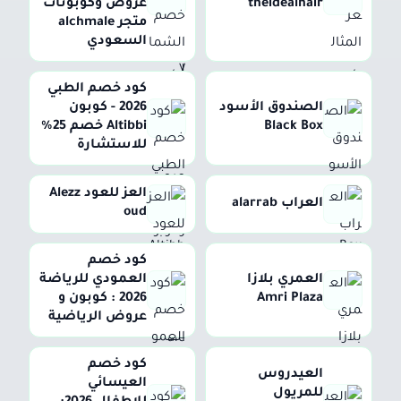
theidealhair
عروض وكوبونات
متجر alchmale
السعودي
كود خصم الطبي
الصندوق الأسود
2026 - كوبون
Black Box
Altibbi خصم 25%
للاستشارة
العز للعود Alezz
العراب alarrab
oud
كود خصم
العمري بلازا
العمودي للرياضة
Amri Plaza
2026 : كوبون و
عروض الرياضية
كود خصم
العيدروس
العيسائي
للمريول