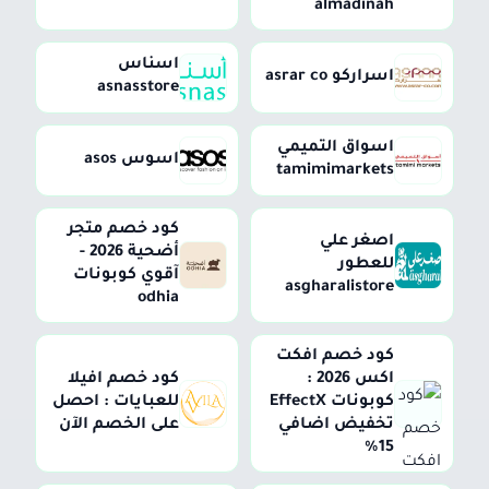
almadinah
اسناس
اسراركو asrar co
asnasstore
اسواق التميمي
اسوس asos
tamimimarkets
كود خصم متجر
اصغر علي
أضحية 2026 -
للعطور
آقوي كوبونات
asgharalistore
odhia
كود خصم افكت
اكس 2026 :
كود خصم افيلا
كوبونات EffectX
للعبايات : احصل
تخفيض اضافي
على الخصم الآن
15%