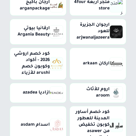
متجر اربعة 4four
ارجان باكيج
arganpackage
store
ارجوان الجزيرة
ارقانيا بيوتي
للعود
Argania Beauty
arjwanaljazeera
كود خصم اروشي
2026 - أكواد
اركان arkaan
وكوبون خصم
arushi للأزياء
اروم للأثاث
ازاديا azadea
aroom
كود خصم أساور
المدينة للعطور
كوبون تخفيض
اسدام asdam
من asawer