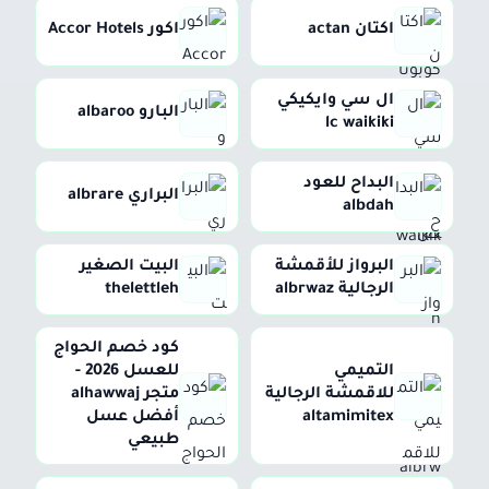
اكتان actan
اكور Accor Hotels
ال سي وايكيكي
البارو albaroo
lc waikiki
البداح للعود
البراري albrare
albdah
البرواز للأقمشة
البيت الصغير
الرجالية albrwaz
thelettleh
كود خصم الحواج
التميمي
للعسل 2026 -
للاقمشة الرجالية
متجر alhawwaj
altamimitex
أفضل عسل
طبيعي