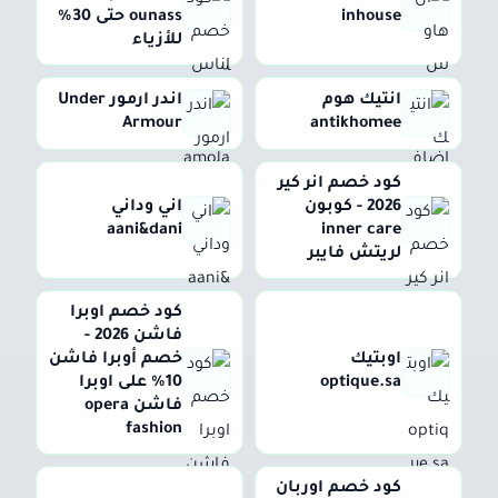
inhouse
ounass حتى 30%
للأزياء
انتيك هوم
اندر ارمور Under
Armour
antikhomee
كود خصم انر كير
2026 - كوبون
اني وداني
aani&dani
inner care
لريتش فايبر
كود خصم اوبرا
فاشن 2026 -
اوبتيك
خصم أوبرا فاشن
optique.sa
10% على اوبرا
فاشن opera
fashion
كود خصم اوربان