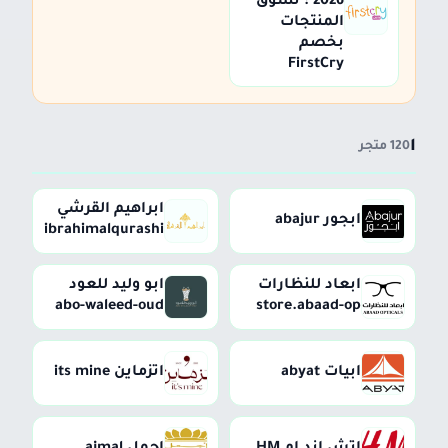
2026 : تسوق
المنتجات
بخصم
FirstCry
ا
120 متجر
ابراهيم القرشي
ابجور abajur
ibrahimalqurashi
ابعاد للنظارات
ابو وليد للعود
abo-waleed-oud
store.abaad-op
ابيات abyat
اتزماين its mine