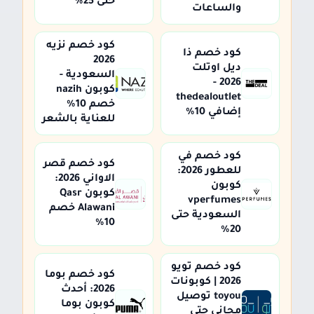
حتى 25%
والساعات
كود خصم نزيه
كود خصم ذا
2026
ديل اوتلت
السعودية -
2026 -
كوبون nazih
thedealoutlet
خصم 10%
إضافي 10%
للعناية بالشعر
كود خصم في
كود خصم قصر
للعطور 2026:
الاواني 2026:
كوبون
كوبون Qasr
vperfumes
Alawani خصم
السعودية حتى
10%
20%
كود خصم تويو
كود خصم بوما
2026 | كوبونات
2026: أحدث
toyou توصيل
كوبون بوما
مجاني حتى