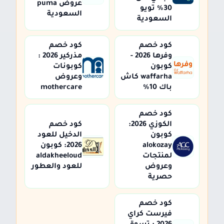
عروض puma
30% تويو
السعودية
السعودية
كود خصم
كود خصم
وفرها 2026 -
مذركير 2026 :
كوبون
كوبونات
waffarha كاش
وعروض
باك 10%
mothercare
كود خصم
الكوزي 2026:
كود خصم
كوبون
الدخيل للعود
alokozay
2026: كوبون
لمنتجات
aldakheeloud
وعروض
للعود والعطور
حصرية
كود خصم
فيرست كراي