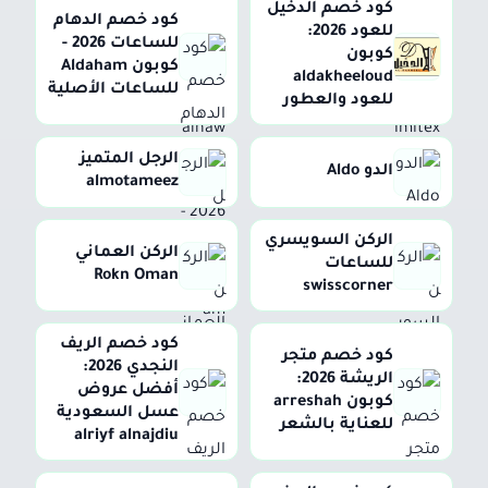
كود خصم الدخيل
كود خصم الدهام
للعود 2026:
للساعات 2026 -
كوبون
كوبون Aldaham
aldakheeloud
للساعات الأصلية
للعود والعطور
الرجل المتميز
الدو Aldo
almotameez
الركن السويسري
الركن العماني
للساعات
Rokn Oman
swisscorner
كود خصم الريف
كود خصم متجر
النجدي 2026:
الريشة 2026:
أفضل عروض
كوبون arreshah
عسل السعودية
للعناية بالشعر
alriyf alnajdiu