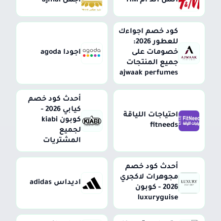
اتش اند ام HM
اجمل ajmal
كود خصم اجواءك
للعطور 2026:
خصومات على
اجودا agoda
جميع المنتجات
ajwaak perfumes
أحدث كود خصم
كيابي 2026 -
احتياجات اللياقة
كوبون kiabi
fitneeds
لجميع
المشتريات
أحدث كود خصم
مجوهرات لاكجري
اديداس adidas
2026 - كوبون
luxuryguise