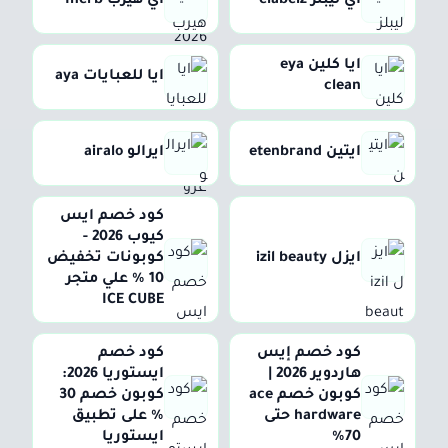
اي ليبلز elabelz
اي هيرب Iherb
ايا كلين eya
ايا للعبايات aya
clean
ايتين etenbrand
ايرالو airalo
كود خصم ايس
كيوب 2026 -
ايزل izil beauty
كوبونات تخفيض
10 % علي متجر
ICE CUBE
كود خصم إيس
كود خصم
هاردوير 2026 |
ايستوريا 2026:
كوبون خصم ace
كوبون خصم 30
hardware حتى
% على تطبيق
70%
ايستوريا