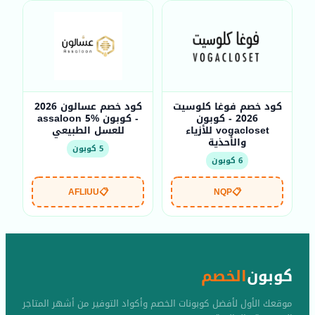
كود خصم فوغا كلوسيت
كود خصم عسالون 2026
2026 - كوبون
- كوبون assaloon 5%
vogacloset للأزياء
للعسل الطبيعي
والأحذية
5 كوبون
6 كوبون
AFLIUU
📋
NQP
📋
كوبون
الخصم
موقعك الأول لأفضل كوبونات الخصم وأكواد التوفير من أشهر المتاجر