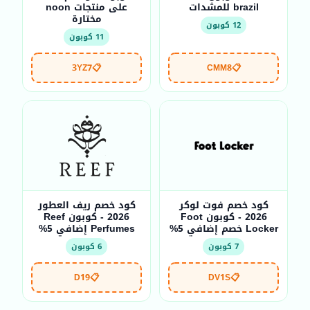
brazil للمشدات
على منتجات noon
مختارة
12 كوبون
11 كوبون
3YZ7
📋
CMM8
📋
كود خصم فوت لوكر
كود خصم ريف العطور
2026 - كوبون Foot
2026 - كوبون Reef
Locker خصم إضافي 5%
Perfumes إضافي 5%
7 كوبون
6 كوبون
D19
📋
DV1S
📋