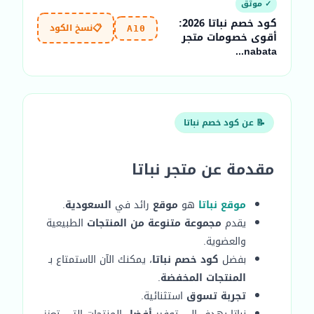
✓ موثّق
كود خصم نباتا 2026:
📋
نسخ الكود
A10
أقوى خصومات متجر
nabata...
📝 عن كود خصم نباتا
مقدمة عن متجر نباتا
موقع نباتا
هو
موقع
رائد في
السعودية
.
يقدم
مجموعة متنوعة من المنتجات
الطبيعية
والعضوية.
بفضل
كود خصم نباتا
، يمكنك الآن الاستمتاع بـ
المنتجات المخفضة
.
تجربة تسوق
استثنائية.