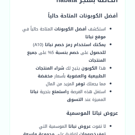
الخاصة بمتجر nabata
أفضل الكوبونات المتاحة حالياً
استكشف
أفضل الكوبونات
المتاحة حالياً في
موقع نباتا
يمكنك استخدام رمز خصم نباتا
(A10)
للحصول
على
خصم بنسبة
5% على
جميع
المنتجات
هذا
الكوبون
يتيح لك
شراء المنتجات
الطبيعية والعضوية
بأسعار
مخفضة
مما يجعلك
توفر
المزيد من المال
استغل هذه الفرصة و
استمتع
بتجربة
نباتا
المميزة عند
التسوق
عروض نباتا الموسمية
لا تفوت
عروض نباتا
الموسمية التي
توفر
خصومات
إضافية على
مجموعة واسعة