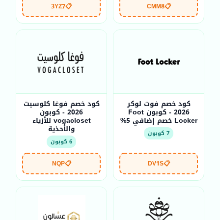
3YZ7
📋
CMM8
📋
كود خصم فوت لوكر
كود خصم فوغا كلوسيت
2026 - كوبون Foot
2026 - كوبون
Locker خصم إضافي 5%
vogacloset للأزياء
والأحذية
7 كوبون
6 كوبون
NQP
📋
DV1S
📋