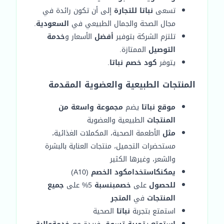
تسعى
نباتا للتجارة
إلى أن تكون رائدة في
مجال الصحة والجمال الطبيعي في
السعودية
.
تلتزم الشركة بتوفير
أفضل
الأسعار و
خدمة
التوصيل
الممتازة.
يتوفر
كود خصم نباتا
.
المنتجات الطبيعية والعضوية المقدمة
موقع نباتا
يضم
مجموعة واسعة من
المنتجات
الطبيعية والعضوية
مثل
الأطعمة الصحية، المكملات الغذائية،
مستحضرات التجميل، منتجات العناية بالبشرة
والشعر، وغيرها الكثير
يمكنك
استخدام
كود الخصم
(A10)
للحصول
على
خصم
بنسبة
5% على
جميع
المنتجات
في
المتجر
استمتع بتجربة
نباتا
الصحية