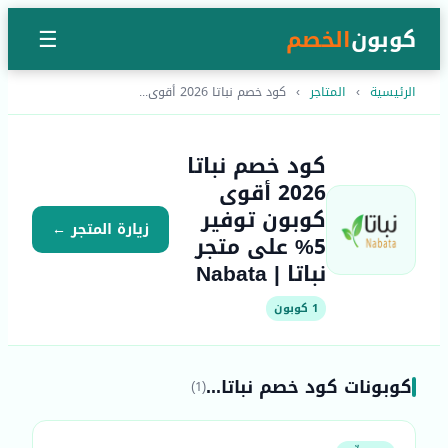
كوبون
الخصم
☰
الرئيسية
›
المتاجر
›
كود خصم نباتا 2026 أقوى...
كود خصم نباتا
2026 أقوى
كوبون توفير
زيارة المتجر ←
5% على متجر
نباتا | Nabata
1 كوبون
كوبونات كود خصم نباتا...
(1)