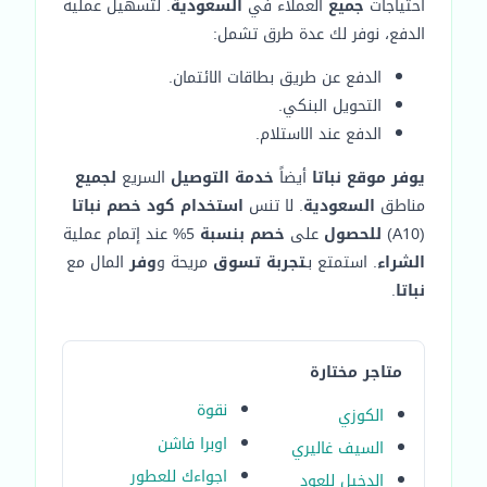
احتياجات
جميع
العملاء في
السعودية
. لتسهيل عملية
الدفع، نوفر لك عدة طرق تشمل:
الدفع عن طريق بطاقات الائتمان.
التحويل البنكي.
الدفع عند الاستلام.
يوفر
موقع نباتا
أيضاً
خدمة التوصيل
السريع
لجميع
مناطق
السعودية
. لا تنس
استخدام كود خصم نباتا
(A10)
للحصول
على
خصم بنسبة
5% عند إتمام عملية
الشراء
. استمتع بـ
تجربة تسوق
مريحة و
وفر
المال مع
نباتا
.
متاجر مختارة
نقوة
الكوزي
اوبرا فاشن
السيف غاليري
اجواءك للعطور
الدخيل للعود