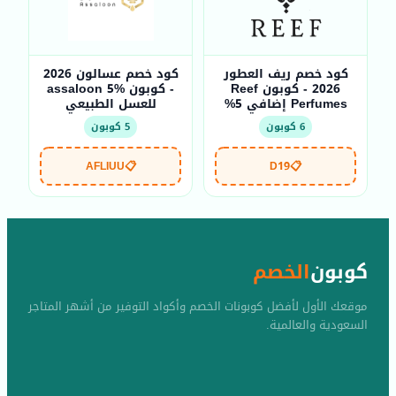
كود خصم ريف العطور
كود خصم عسالون 2026
2026 - كوبون Reef
- كوبون assaloon 5%
Perfumes إضافي 5%
للعسل الطبيعي
6 كوبون
5 كوبون
AFLIUU
📋
D19
📋
كوبون
الخصم
موقعك الأول لأفضل كوبونات الخصم وأكواد التوفير من أشهر المتاجر
السعودية والعالمية.