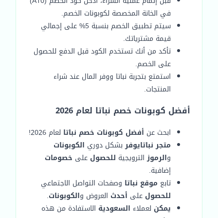
قبل إتمام عملية الشراء، أدخل كود الخصم (A10)
في الخانة المخصصة لكوبونات الخصم.
سيتم تطبيق الخصم بنسبة 5% على إجمالي
قيمة مشترياتك.
تأكد من أنك تستخدم الكود قبل الدفع للحصول
على الخصم.
استمتع بتجربة نباتا ووفر المال عند شراء
المنتجات.
أفضل كوبونات خصم نباتا لعام 2026
ابحث عن
أفضل كوبونات خصم نباتا
لعام 2026!
متجر نباتا
يوفر
بشكل دوري
الكوبونات
و
الرموز
الترويجية
للحصول
على
خصومات
إضافية.
تابع
موقع نباتا
وصفحات التواصل الاجتماعي
للحصول
على
أحدث
العروض و
الكوبونات
.
يمكن
لعملاء
السعودية
الاستفادة من هذه