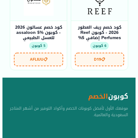
كود خصم ريف العطور
كود خصم عسالون 2026
2026 - كوبون Reef
- كوبون assaloon 5%
Perfumes إضافي 5%
للعسل الطبيعي
6 كوبون
5 كوبون
AFLIUU
📋
D19
📋
كوبون
الخصم
موقعك الأول لأفضل كوبونات الخصم وأكواد التوفير من أشهر المتاجر
السعودية والعالمية.