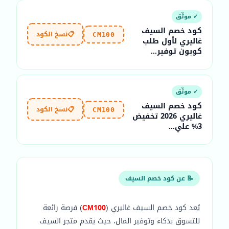
✓ موثّق
كود خصم السيف
📋
نسخ الكود
CM100
غاليري لأول طلب
كوبون توفير...
✓ موثّق
كود خصم السيف
📋
نسخ الكود
CM100
غاليري 2026 تخفيض
3% علي...
📝 عن كود خصم السيف
يُعد كود خصم السيف غاليري (
CM100
) فرصة رائعة
للتسوق بذكاء وتوفير المال، حيث يقدم متجر السيف