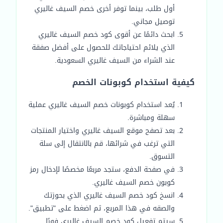
أول طلب، بينما توفر أخرى خصم السيف غاليري
توصيل مجاني.
ابحث دائمًا عن أقوى كود خصم السيف غاليري
الذي يلائم احتياجاتك للحصول على أفضل صفقة
عند الشراء من السيف غاليري السعودية.
كيفية استخدام كوبونات الخصم
يُعد استخدام كوبونات خصم السيف غاليري عملية
سهلة ومباشرة.
بعد تصفح موقع السيف غاليري واختيار المنتجات
التي ترغب في شرائها، قم بالانتقال إلى سلة
التسوق.
في صفحة الدفع، ستجد مربعًا مخصصًا لإدخال رمز
كوبون خصم السيف غاليري.
انسخ كود خصم السيف غاليري الذي بحوزتك
والصقه في هذا المربع، ثم اضغط على "تطبيق".
سيتم تفعيل كود خصم السيف غاليري فورًا.