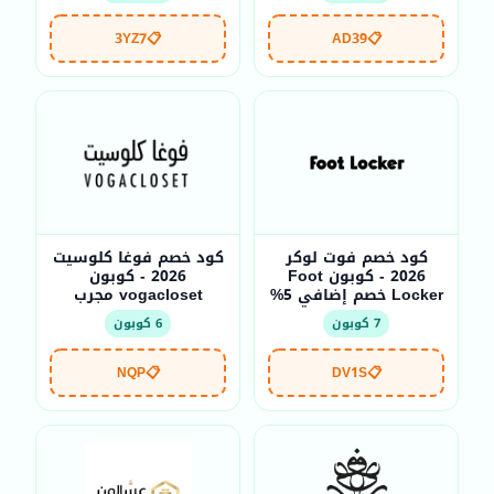
3YZ7
📋
AD39
📋
كود خصم فوت لوكر
كود خصم فوغا كلوسيت
2026 - كوبون Foot
2026 - كوبون
Locker خصم إضافي 5%
vogacloset مجرب
7 كوبون
6 كوبون
NQP
📋
DV1S
📋