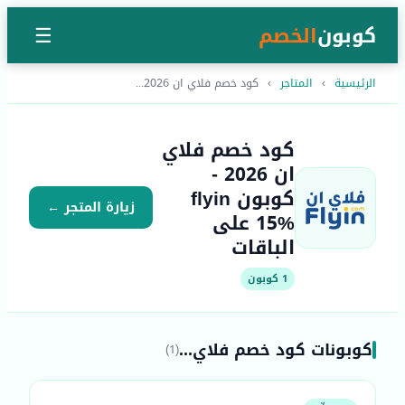
كوبون
الخصم
☰
الرئيسية
›
المتاجر
›
كود خصم فلاي ان 2026...
كود خصم فلاي
ان 2026 -
كوبون flyin
زيارة المتجر ←
15% على
الباقات
1 كوبون
كوبونات كود خصم فلاي...
(1)