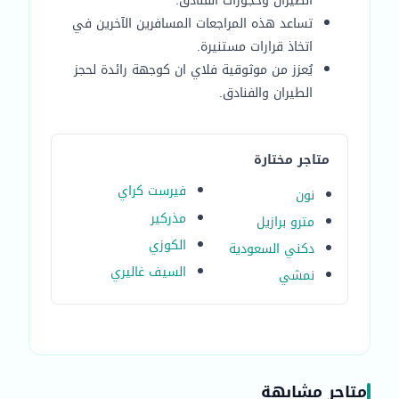
الطيران وحجوزات الفنادق.
تساعد هذه المراجعات المسافرين الآخرين في
اتخاذ قرارات مستنيرة.
يُعزز من موثوقية فلاي ان كوجهة رائدة لحجز
الطيران والفنادق.
متاجر مختارة
فيرست كراي
نون
مذركير
مترو برازيل
الكوزي
دكني السعودية
السيف غاليري
نمشي
متاجر مشابهة