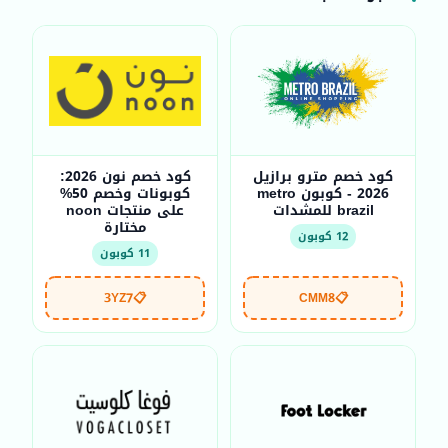
كود خصم مترو برازيل
كود خصم نون 2026:
2026 - كوبون metro
كوبونات وخصم 50%
brazil للمشدات
على منتجات noon
مختارة
12 كوبون
11 كوبون
3YZ7
📋
CMM8
📋