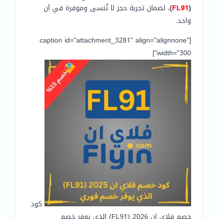
(
FL91
)
، لضمان تجربة حجز لا تُنسى وموفرة في آن
واحد.
[caption id="attachment_3281" align="alignnone"
width="300"]
كود
خصم فلاي ان 2026 (FL91) الذي يوفر خصم