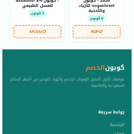
2026 - كوبون
- كوبون assaloon 5%
vogacloset للأزياء
للعسل الطبيعي
والأحذية
5 كوبون
6 كوبون
AFLIUU
📋
NQP
📋
كوبون
الخصم
موقعك الأول لأفضل كوبونات الخصم وأكواد التوفير من أشهر المتاجر
السعودية والعالمية.
روابط سريعة
الرئيسية
المتاجر