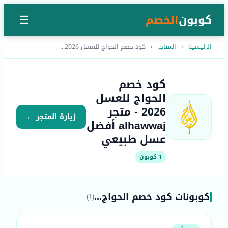
كوبون
الخصم
☰
الرئيسية
›
المتاجر
›
كود خصم الحواج للعسل 2026...
كود خصم
الحواج للعسل
2026 - متجر
زيارة المتجر ←
alhawwaj أفضل
عسل طبيعي
1 كوبون
كوبونات كود خصم الحواج...
(1)