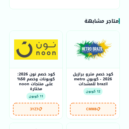
متاجر مشابهة
كود خصم مترو برازيل
كود خصم نون 2026:
2026 - كوبون metro
كوبونات وخصم 50%
brazil للمشدات
على منتجات noon
مختارة
12 كوبون
11 كوبون
3YZ7
📋
CMM8
📋