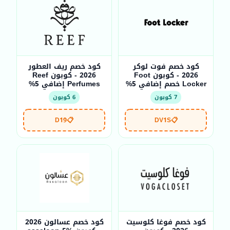
كود خصم فوت لوكر
كود خصم ريف العطور
2026 - كوبون Foot
2026 - كوبون Reef
Locker خصم إضافي 5%
Perfumes إضافي 5%
7 كوبون
6 كوبون
D19
📋
DV1S
📋
كود خصم فوغا كلوسيت
كود خصم عسالون 2026