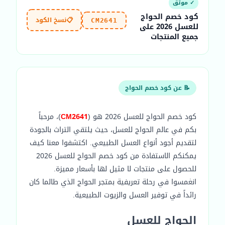
✓ موثّق
كود خصم الحواج
📋
نسخ الكود
CM2641
للعسل 2026 على
جميع المنتجات
📝 عن كود خصم الحواج
كود خصم الحواج للعسل 2026 هو (
CM2641
)، مرحباً
بكم في عالم الحواج للعسل، حيث يلتقي التراث بالجودة
لتقديم أجود أنواع العسل الطبيعي. اكتشفوا معنا كيف
يمكنكم الاستفادة من كود خصم الحواج للعسل 2026
للحصول على منتجات لا مثيل لها بأسعار مميزة.
انغمسوا في رحلة تعريفية بمتجر الحواج الذي طالما كان
رائداً في توفير العسل والزيوت الطبيعية.
الحواج للعسل