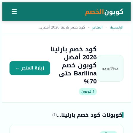
كوبون
الخصم
☰
الرئيسية
›
المتاجر
›
كود خصم بارلينا 2026 أفضل...
كود خصم بارلينا
2026 أفضل
كوبون خصم
زيارة المتجر ←
Barllina حتى
70%
1 كوبون
كوبونات كود خصم بارلينا...
(1)