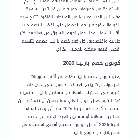
التي تلبي احتياجات العملاء المختلفة، مما يتيح لهم
الاستفادة من خصومات مغرية على فساتين السهرة
وفساتين العيد وغيرها من المنتجات الفاخرة. تتيح هذه
الكوبونات فرصة رائعة للحصول على أفضل التصميمات
بأقل الأسعار، مما يجعل تجربة التسوق من barllina أكثر
جاذبية واقتصادية. كل كود خصم بارلينا مصمم لتقديم
أقصى قيمة ممكنة للعملاء الكرام.
كوبون خصم بارلينا 2026
يعتبر كوبون خصم بارلينا 2026 من أكثر الكوبونات
المرغوبة، حيث يتيح للعملاء الحصول على تخفيضات
كبيرة على تشكيلة واسعة من فساتين بارلينا المتميزة.
هذا الكود فعال طوال العام، مما يضمن أن تتمكني من
استخدام كود خصم بارلينا 2026 في أي وقت لشراء
فساتين السهرة أو فساتين العيد. ابحثي عن خصم
بارلينا 2026 أفضل كوبون لتحقيق أقصى استفادة من
مشترياتكِ من موقع بارلينا.