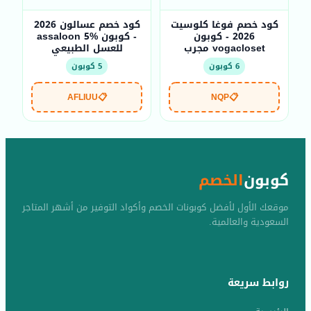
كود خصم فوغا كلوسيت
كود خصم عسالون 2026
2026 - كوبون
- كوبون assaloon 5%
vogacloset مجرب
للعسل الطبيعي
6 كوبون
5 كوبون
AFLIUU
📋
NQP
📋
كوبون
الخصم
موقعك الأول لأفضل كوبونات الخصم وأكواد التوفير من أشهر المتاجر
السعودية والعالمية.
روابط سريعة