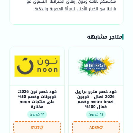
ملابسكم بأناقة ودون إرهاق الميزانية. التسوق مع
بارلينا هو الخيار الأمثل للمرأة العصرية والذكية.
متاجر مشابهة
كود خصم مترو برازيل
كود خصم نون 2026:
2026 فعال - كوبون
كوبونات وخصم 50%
metro brazil وخصم
على منتجات noon
فعال 100%
مختارة
12 كوبون
11 كوبون
3YZ7
📋
AD39
📋