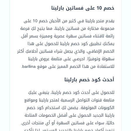
خصم 10 على فساتين بارلينا
يقدم متجر بارلينا في كثير من الأحيان خصم 10 على
مجموعة مختارة من فساتين بارلينا، مما يتيح لكِ فرصة
رائعة لاقتناء فساتين سهرة عصرية ومميزة بسعر أقل.
يمكنكِ تطبيق كود خصم بارلينا للحصول على هذا
الخصم الإضافي، والذي يجعل شراء فساتين أحلامكِ أكثر
سهولة وتوفيرًا. احرصي على متابعة عروض بارلينا
للاستفادة من هذا الخصم المميز على موقع barllina.
أحدث كود خصم بارلينا
للحصول على أحدث كود خصم بارلينا، ينبغي عليكِ
متابعة قنوات التواصل الرسمية لمتجر بارلينا ومواقع
الكوبونات الموثوقة. يضمن لكِ استخدام كود خصم
بارلينا الجديد الحصول على أفضل الخصومات المتاحة
حاليًا، سواء على فساتين السهرة أو أي منتجات أخرى.
تتميز أكواد خصم بارلينا بالتجديد المستمر، لذا تأكدي