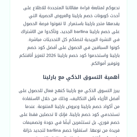
ندعوكم لمتابعة قراءة مقالاتنا المتجددة للاطلاع على
أحدث كوبونات خصم بارلينا والعروض الحصرية التي
يقدمها متجر بارلينا باستمرار. لا تفوتوا فرصة الحصول
على خصم بارلينا barllina الجديد، وتأكدوا من الاشتراك
في النشرة البريدية لتصلكم كل التحديثات مباشرة.
كونوا السباقين في الحصول على أفضل كود خصم
بارلينا واستخدموا كود خصم بارلينا 2026 لتعزيز أناقتكم
وتوفير أموالكم.
أهمية التسوق الذكي مع بارلينا
يبرز التسوق الذكي مع بارلينا كنهج فعال للحصول على
أفضل الأزياء بأقل التكاليف، وذلك من خلال الاستفادة
من أكواد خصم بارلينا وعروض بارلينا المتنوعة. عندما
تستخدمي كود خصم بارلينا، فإنكِ لا تحصلين فقط على
خصم فوري، بل تستثمرين أيضًا في جودة وتصميمات
فريدة من نوعها. استغلوا خصم barllina لتجديد خزانة