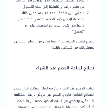
قومي بتحديد المنتجات التي ترغبين في شرائها
من متجر بارلينا وإضافتها إلى سلة التسوق.
انتقلي إلى صفحة الدفع حيث ستجدين خانة
مخصصة لإدخال كود الخصم. الصقي كود خصم
بارلينا في هذه الخانة ثم اضغطي على زر
"تطبيق".
سيتم تفعيل الخصم فورًا، مما يقلل من المبلغ الإجمالي
لمشترياتكِ من فساتين بارلينا.
نصائح لزيادة الخصم عند الشراء
لزيادة الخصم عند الشراء من Barllina، يمكنكِ اتباع بعض
النصائح الهامة. حاولي الجمع بين عروض بارلينا المختلفة
إذا أمكن، وتأكدي من استخدام كود خصم بارلينا 2026
أو أي كود خصم بارلينا فعال. وللحصول على خصومات