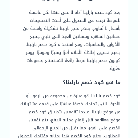
يعد كود خصم بارلينا أداة لا غنى عنها لكل عاشقة
للموضة ترغب في الحصول على أحدث التصميمات
بأسعار لا تُقاوم. يقدم متجر بارلينا تشكيلة واسعة من
فساتين السهرة وفساتين العيد التي تلبي جميع
الأذواق والمناسبات، ومع استخدام كود خصم بارلينا،
يصبح تحقيق إطلالة الأحلام أمرًا يسيرًا وموفرًا. يوفر
كوبون خصم بارلينا فرصة رائعة للاستمتاع بخصومات
مغرية.
ما هو كود خصم بارلينا؟
كود خصم بارلينا هو عبارة عن مجموعة من الرموز أو
الأحرف التي تمنحكِ خصمًا مباشرًا على قيمة مشترياتكِ
من موقع بارلينا. عندما تقومين بتطبيق كود خصم
موقع barllina قبل إتمام عملية الدفع، يتم تفعيل
الخصم على الفور، مما يقلل من المبلغ الإجمالي
المطلوب. يعتبر كود الخصم هذا بمثابة مفتاحكِ للحصول