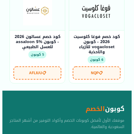
كود خصم فوغا كلوسيت
كود خصم عسالون 2026
2026 - كوبون
- كوبون assaloon 5%
vogacloset للأزياء
للعسل الطبيعي
والأحذية
5 كوبون
6 كوبون
AFLIUU
📋
NQP
📋
كوبون
الخصم
موقعك الأول لأفضل كوبونات الخصم وأكواد التوفير من أشهر المتاجر
السعودية والعالمية.