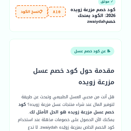
✓ موثّق
كود خصم مزرعة زويده
📋
نسخ الكود
A10
2026: الكود يمنحك
خصمzwaiydah
📝 عن كود خصم عسل
مقدمة حول كود خصم عسل
مزرعة زويده
هل أنت من محبي العسل الطبيعي وتبحث عن طريقة
لتوفير المال عند شراء منتجات عسل مزرعة زويده؟
كود
خصم عسل مزرعة زويده هو الحل الأمثل لك
.
يمكنك الآن الحصول على خصومات مذهلة عند استخدام
كود الخصم الخاص بمزرعة زويّده zwaiydah. لا تدع