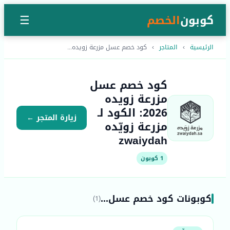
كوبون
الخصم
☰
الرئيسية
›
المتاجر
›
كود خصم عسل مزرعة زويده...
كود خصم عسل
مزرعة زويده
2026: الكود لـ
زيارة المتجر ←
مزرعة زويّده
zwaiydah
1 كوبون
كوبونات كود خصم عسل...
(1)