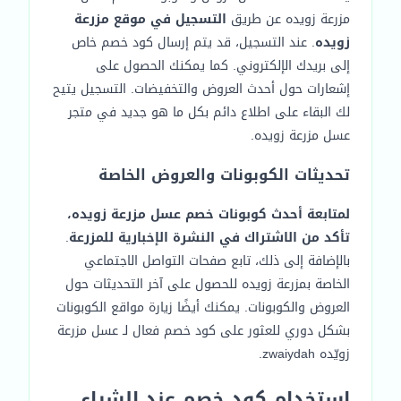
مزرعة زويده عن طريق
التسجيل في موقع مزرعة
زويده
. عند التسجيل، قد يتم إرسال كود خصم خاص
إلى بريدك الإلكتروني. كما يمكنك الحصول على
إشعارات حول أحدث العروض والتخفيضات. التسجيل يتيح
لك البقاء على اطلاع دائم بكل ما هو جديد في متجر
عسل مزرعة زويده.
تحديثات الكوبونات والعروض الخاصة
لمتابعة أحدث كوبونات خصم عسل مزرعة زويده،
تأكد من الاشتراك في النشرة الإخبارية للمزرعة
.
بالإضافة إلى ذلك، تابع صفحات التواصل الاجتماعي
الخاصة بمزرعة زويده للحصول على آخر التحديثات حول
العروض والكوبونات. يمكنك أيضًا زيارة مواقع الكوبونات
بشكل دوري للعثور على كود خصم فعال لـ عسل مزرعة
زويّده zwaiydah.
استخدام كود خصم عند الشراء